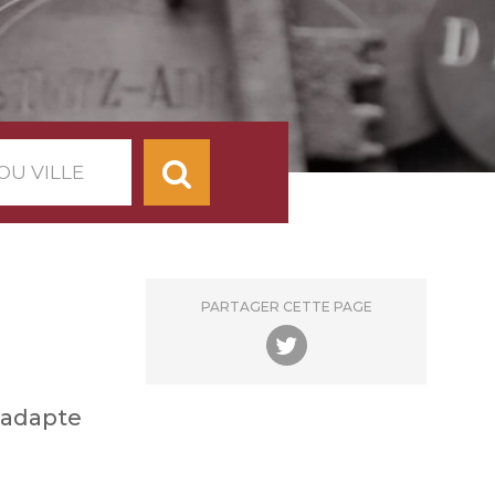
de
tal
e
PARTAGER CETTE PAGE
’adapte