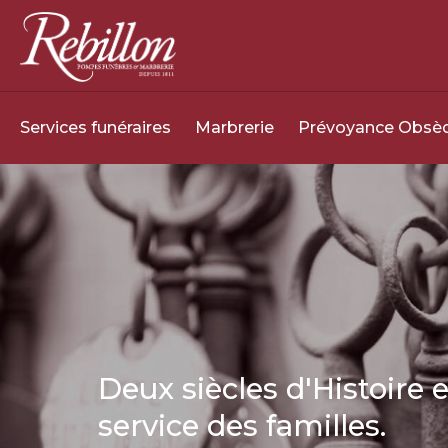
Services funéraires
Marbrerie
Prévoyance Obsè
Deux siècles d'Histoire e
service des familles.