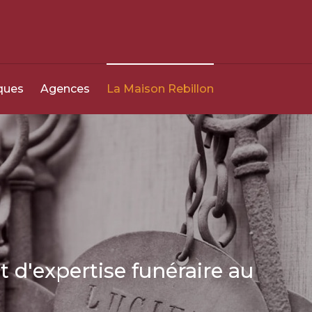
0800 049 049
24h/24 - 7j/7
ques
Agences
La Maison Rebillon
t d'expertise funéraire au