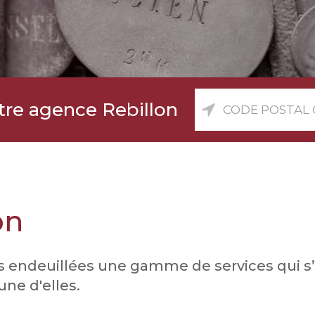
Co
tre agence Rebillon
pos
ou
vill
on
les endeuillées une gamme de services qui s
ne d'elles.