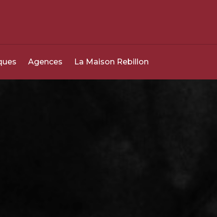
0800 049 049
24h/24 - 7j/7
ques
Agences
La Maison Rebillon