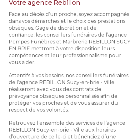
Votre agence Rebillon
2 novembre 2026 pour l’achat d’un
L’exigence Rebillon
monument neuf, hors pose, hors
Face au décès d’un proche, soyez accompagnés
semelle, hors gravure, dans la limite
Notre histoire repose sur
dans vos démarches et le choix des prestations
des stocks disponibles de
l'expérience de nos conseillers
obsèques. Gage de discrétion et de
monuments et de la disponibilité des
funéraires. Exigeants, discrets et
confiance, les conseillers funéraires de l’agence
granits. Remise d’un montant
respectueux, ils mettent leur
maximum de 4 000 € TTC. Voir
Pompes Funèbres et Marbrerie REBILLON SUCY
professionnalisme à votre service
conditions de l’offre en agence et
EN BRIE mettront à votre disposition leurs
afin de déterminer avec vous votre
dans les mentions légales.
compétences et leur professionnalisme pour
budget et vos volontés afin de mieux
vous aider.
aborder votre démarche de
prévoyance obsèques.
Demander un devis
Attentifs à vos besoins, nos conseillers funéraires
marbrerie
de l’agence REBILLON Sucy-en-brie - Ville
Préparer l'organisation des
obsèques
réaliseront avec vous des contrats de
prévoyance obsèques personnalisés afin de
Prévoir ses obsèques, c'est choisir
protéger vos proches et de vous assurer du
les prestations qui vont venir
respect de vos volontés.
composer l'hommage. Pour des
prestations d'excellence et une prise
Retrouvez l’ensemble des services de l’agence
en charge de qualité, nous
REBILLON Sucy-en-brie - Ville aux horaires
établissons avec vous les obsèques
que vous souhaitez en détails
d’ouverture de celle-ci et bénéficiez d’une