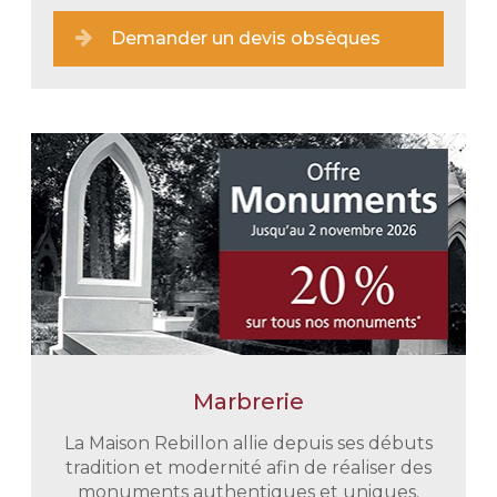
Demander un devis obsèques
Marbrerie
Une prise en charge immédiate
En tout discrétion et retenue nous
La Maison Rebillon allie depuis ses débuts
vous épaulons dans toutes vos
tradition et modernité afin de réaliser des
démarches administratives. Nous
monuments authentiques et uniques.