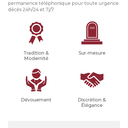
(inhumation, crémation, cérémonie
permanence téléphonique pour toute urgence
civile ou religieuse, convoi, fleurs,
décès 24h/24 et 7j/7.
etc.).
Financer les obsèques
Financer vos obsèques par
anticipation afin de protéger vos
proches d'une dépense imprévue.
Votre conseiller en prévoyance
Tradition &
Sur-mesure
obsèques déterminera avec vous le
Modernité
montant du capital nécessaire et les
meilleures mensualités adaptées à
votre situation (familiale, financière,
etc.).
Demander un devis
Dévouement
Discrétion &
prévoyance
Élégance