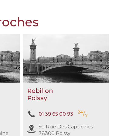
votre situation (familiale, financière,
etc.).
proches
Demander un devis prévoyance
Rebillon
Poissy
24
/
01 39 65 00 93
7
50 Rue Des Capucines
eine
78300 Poissy