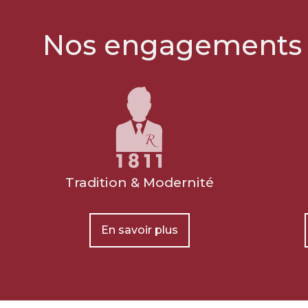
Nos engagements
Tradition & Modernité
L’exigence Rebillon
En savoir plus
Notre histoire repose sur l'expéri
de nos conseillers funéraires. Exig
discrets et respectueux, ils metten
professionnalisme à votre service 
de déterminer avec vous votre bu
et vos volontés afin de mieux abor