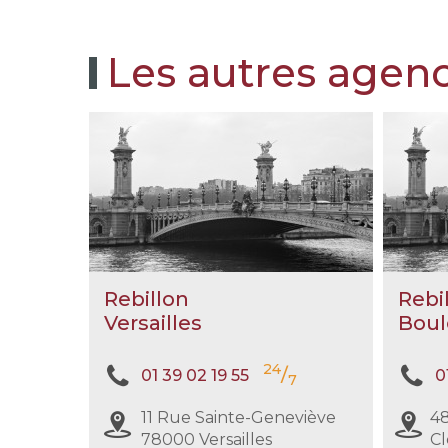
votre démarche de prévoyance
obsèques.
Les autres agenc
Rebillon
Rebi
Versailles
Boul
24
/
01 39 02 19 55
0
7
11 Rue Sainte-Geneviève
48
78000 Versailles
C