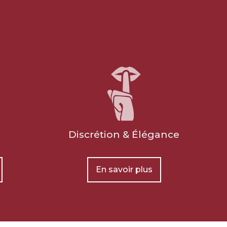
Demander un devis marbrerie
Discrétion & Élégance
Financer les obsèques
En savoir plus
Financer vos obsèques par anticipation
afin de protéger vos proches d'une
dépense imprévue. Votre conseiller en
prévoyance obsèques déterminera avec
vous le montant du capital nécessaire et
les meilleures mensualités adaptées à