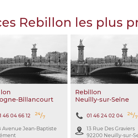
obsèques que vous souhaitez en détails
(inhumation, crémation, cérémonie
es Rebillon les plus 
civile ou religieuse, convoi, fleurs, etc.).
llon
Rebillon
ogne-Billancourt
Neuilly-sur-Seine
24
24
/
/
1 46 04 66 12
01 46 24 02 04
7
7
 Avenue Jean-Baptiste
13 Rue Des Graviers
lément
92200 Neuilly-sur-S