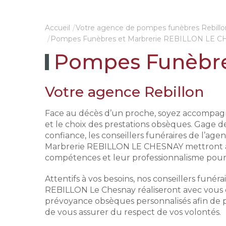
Accueil
Votre agence de pompes funèbres Rebillo
Pompes Funèbres et Marbrerie REBILLON LE 
Pompes Funèbre
Votre agence Rebillon
Une prise en charge immédiat
En tout discrétion et retenue nou
Face au décès d’un proche, soyez accompag
épaulons dans toutes vos démarc
et le choix des prestations obsèques. Gage de
administratives. Nous nous charg
confiance, les conseillers funéraires de l’a
également du transport de votre 
Marbrerie REBILLON LE CHESNAY mettront à v
du lieu de décès vers la chambre
compétences et leur professionnalisme pour 
funéraire, jusqu'au lieu de la cérém
Attentifs à vos besoins, nos conseillers funéra
REBILLON Le Chesnay réaliseront avec vous 
prévoyance obsèques personnalisés afin de 
de vous assurer du respect de vos volontés.