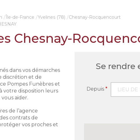
n
Île-de-France
Yvelines (78)
Chesnay-Rocquencourt
CHESNAY
s Chesnay-Rocquenc
e
Une cérémonie remarquable
Se rendre
s vous
Qu'il s'agisse d'une inhumation ou d'une
nés dans vos démarches
hes
crémation, nos équipes sont à vos côtés
 discrétion et de
eons
pour organiser une cérémonie
gence Pompes Funèbres et
proche
d'obsèques conformes aux volontés du
Depuis
*
otre disposition leurs
défunt et dans le respect de ses
vous aider.
onie.
traditions et convictions profondes.
ires de l’agence
des contrats de
protéger vos proches et