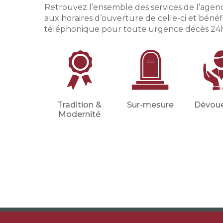
Retrouvez l’ensemble des services de l’ag
aux horaires d’ouverture de celle-ci et bén
téléphonique pour toute urgence décès 24h/
Tradition &
Sur-mesure
Dévou
Modernité
Le monument funéraire
C'est grâce au savoir-faire et au trav
d'orfèvre de ses marbriers que les
monuments Rebillon sont uniques
Nous mêlons élégamment héritage
innovation pour que nos réalisatio
notre approche fassent écho à vo
attentes.