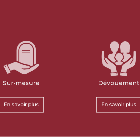
Sur-mesure
Dévouement
Préparer l'organisation des
En savoir plus
En savoir plus
obsèques
ence
Prévoir ses obsèques, c'est choisir les
eants,
prestations qui vont venir composer
t leur
l'hommage. Pour des prestations
afin
d'excellence et une prise en charge de
dget
qualité, nous établissons avec vous les
der