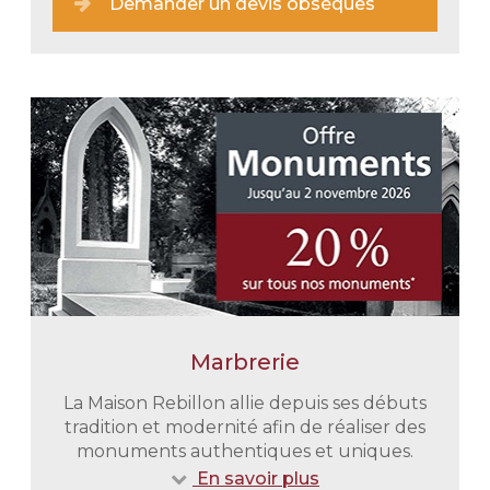
Demander un devis obsèques
Marbrerie
Une prise en charge immédiate
En tout discrétion et retenue nous
La Maison Rebillon allie depuis ses débuts
vous épaulons dans toutes vos
tradition et modernité afin de réaliser des
démarches administratives. Nous
monuments authentiques et uniques.
nous chargeons également du
En savoir plus
transport de votre proche du lieu de