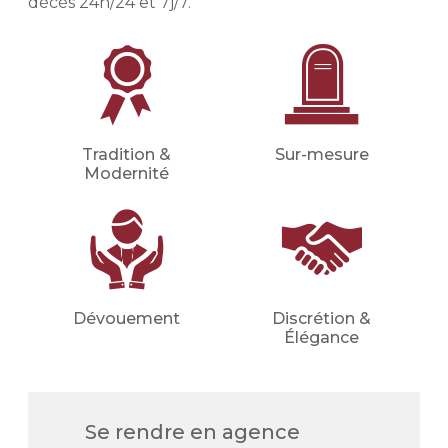
décès 24h/24 et 7j/7.
etc.).
Financer les obsèques
Financer vos obsèques par
anticipation afin de protéger vos
proches d'une dépense imprévue.
Votre conseiller en prévoyance
Tradition &
Sur-mesure
obsèques déterminera avec vous le
Modernité
montant du capital nécessaire et les
meilleures mensualités adaptées à
votre situation (familiale, financière,
etc.).
Demander un devis
Dévouement
Discrétion &
prévoyance
Élégance
Se rendre en agence