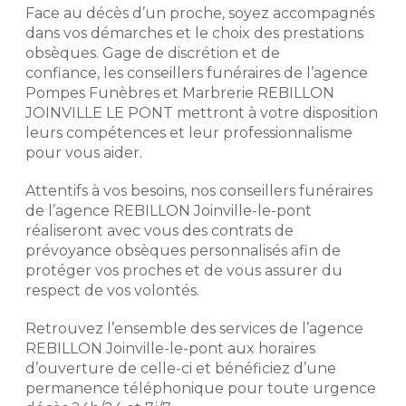
monument neuf, hors pose, hors
Face au décès d’un proche, soyez accompagnés
semelle, hors gravure, dans la limite
Notre histoire repose sur
dans vos démarches et le choix des prestations
des stocks disponibles de
l'expérience de nos conseillers
obsèques. Gage de discrétion et de
monuments et de la disponibilité des
funéraires. Exigeants, discrets et
confiance, les conseillers funéraires de l’agence
granits. Remise d’un montant
respectueux, ils mettent leur
maximum de 4 000 € TTC. Voir
Pompes Funèbres et Marbrerie REBILLON
professionnalisme à votre service
conditions de l’offre en agence et
JOINVILLE LE PONT mettront à votre disposition
afin de déterminer avec vous votre
dans les mentions légales.
leurs compétences et leur professionnalisme
budget et vos volontés afin de mieux
pour vous aider.
aborder votre démarche de
prévoyance obsèques.
Demander un devis
Attentifs à vos besoins, nos conseillers funéraires
marbrerie
de l’agence REBILLON Joinville-le-pont
Préparer l'organisation des
obsèques
réaliseront avec vous des contrats de
prévoyance obsèques personnalisés afin de
Prévoir ses obsèques, c'est choisir
protéger vos proches et de vous assurer du
les prestations qui vont venir
respect de vos volontés.
composer l'hommage. Pour des
prestations d'excellence et une prise
Retrouvez l’ensemble des services de l’agence
en charge de qualité, nous
REBILLON Joinville-le-pont aux horaires
établissons avec vous les obsèques
que vous souhaitez en détails
d’ouverture de celle-ci et bénéficiez d’une
(inhumation, crémation, cérémonie
permanence téléphonique pour toute urgence
civile ou religieuse, convoi, fleurs,